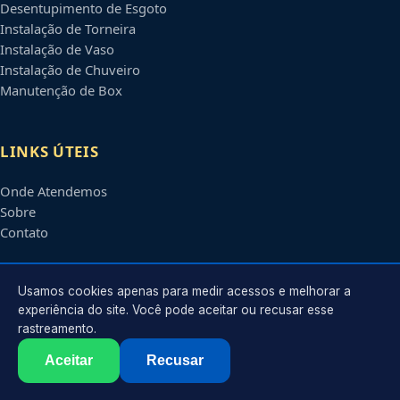
Desentupimento de Esgoto
Instalação de Torneira
Instalação de Vaso
Instalação de Chuveiro
Manutenção de Box
LINKS ÚTEIS
Onde Atendemos
Sobre
Contato
CONTATO
Usamos cookies apenas para medir acessos e melhorar a
experiência do site. Você pode aceitar ou recusar esse
rastreamento.
Atendimento em
Ribeirão Preto
-
SP
e regiões parceiras
contato@encanadoresribeiraopreto.com.br
Aceitar
Recusar
©
2026
Encanador em
Ribeirão Preto
-
SP
. Todos os direitos reservados.
Política de Privacidade
·
Termos de Uso
·
Sitemap