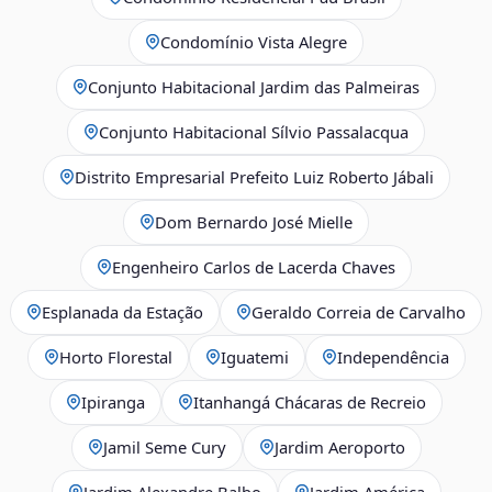
Condomínio Vista Alegre
Conjunto Habitacional Jardim das Palmeiras
Conjunto Habitacional Sílvio Passalacqua
Distrito Empresarial Prefeito Luiz Roberto Jábali
Dom Bernardo José Mielle
Engenheiro Carlos de Lacerda Chaves
Esplanada da Estação
Geraldo Correia de Carvalho
Horto Florestal
Iguatemi
Independência
Ipiranga
Itanhangá Chácaras de Recreio
Jamil Seme Cury
Jardim Aeroporto
Jardim Alexandre Balbo
Jardim América