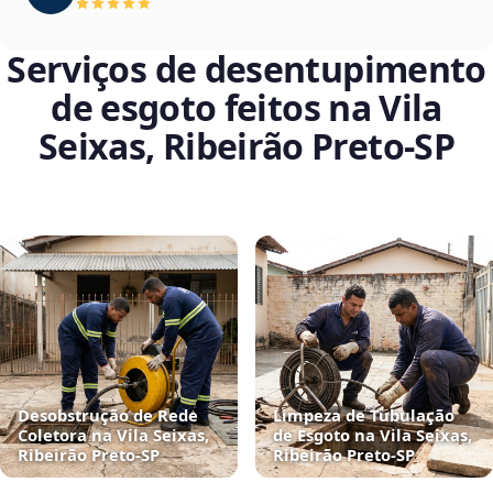
Serviços de desentupimento
de esgoto feitos na Vila
Seixas, Ribeirão Preto‑SP
Desobstrução de Rede
Limpeza de Tubulação
Coletora na Vila Seixas,
de Esgoto na Vila Seixas,
Ribeirão Preto‑SP
Ribeirão Preto‑SP