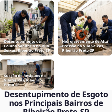
Desentupimento de
Hidrojateamento de Alta
Coluna Sanitária na Vila
Pressão na Vila Seixas,
Seixas, Ribeirão Preto‑SP
Ribeirão Preto‑SP
Sucção de Resíduos na
Vila Seixas, Ribeirão
Preto‑SP
Desentupimento de Esgoto
nos Principais Bairros de
Ribeirão Preto‑SP