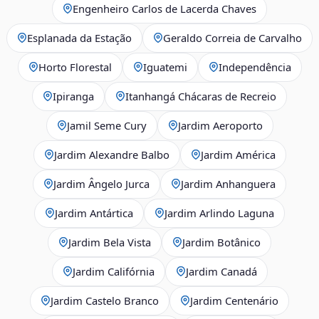
Engenheiro Carlos de Lacerda Chaves
Esplanada da Estação
Geraldo Correia de Carvalho
Horto Florestal
Iguatemi
Independência
Ipiranga
Itanhangá Chácaras de Recreio
Jamil Seme Cury
Jardim Aeroporto
Jardim Alexandre Balbo
Jardim América
Jardim Ângelo Jurca
Jardim Anhanguera
Jardim Antártica
Jardim Arlindo Laguna
Jardim Bela Vista
Jardim Botânico
Jardim Califórnia
Jardim Canadá
Jardim Castelo Branco
Jardim Centenário