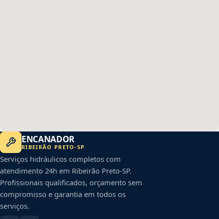
ENCANADOR
RIBEIRÃO PRETO
-
SP
Serviços hidráulicos completos com
atendimento 24h em
Ribeirão Preto
-
SP
.
Profissionais qualificados, orçamento sem
compromisso e garantia em todos os
serviços.