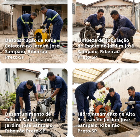
Desobstrução de Rede
Limpeza de Tubulação
Coletora no Jardim José
de Esgoto no Jardim José
Sampaio, Ribeirão
Sampaio, Ribeirão
Preto‑SP
Preto‑SP
Desentupimento de
Hidrojateamento de Alta
Coluna Sanitária no
Pressão no Jardim José
Jardim José Sampaio,
Sampaio, Ribeirão
Ribeirão Preto‑SP
Preto‑SP