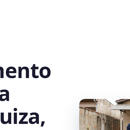
mento
a
uiza,