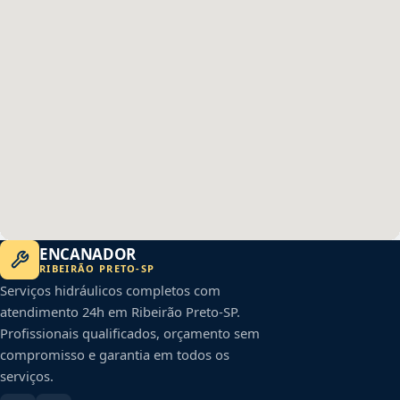
ENCANADOR
RIBEIRÃO PRETO
-
SP
Serviços hidráulicos completos com
atendimento 24h em
Ribeirão Preto
-
SP
.
Profissionais qualificados, orçamento sem
compromisso e garantia em todos os
serviços.