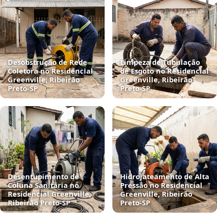
Desobstrução de Rede
Limpeza de Tubulação
Coletora no Residencial
de Esgoto no Residencial
Greenville, Ribeirão
Greenville, Ribeirão
Preto‑SP
Preto‑SP
Desentupimento de
Hidrojateamento de Alta
Coluna Sanitária no
Pressão no Residencial
Residencial Greenville,
Greenville, Ribeirão
Ribeirão Preto‑SP
Preto‑SP