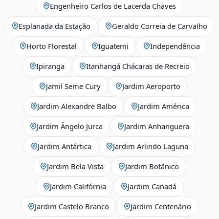
Engenheiro Carlos de Lacerda Chaves
Esplanada da Estação
Geraldo Correia de Carvalho
Horto Florestal
Iguatemi
Independência
Ipiranga
Itanhangá Chácaras de Recreio
Jamil Seme Cury
Jardim Aeroporto
Jardim Alexandre Balbo
Jardim América
Jardim Ângelo Jurca
Jardim Anhanguera
Jardim Antártica
Jardim Arlindo Laguna
Jardim Bela Vista
Jardim Botânico
Jardim Califórnia
Jardim Canadá
Jardim Castelo Branco
Jardim Centenário