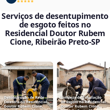
Serviços de desentupimento
de esgoto feitos no
Residencial Doutor Rubem
Cione, Ribeirão Preto‑SP
Desobstrução de Rede
Limpeza de Tubulação
Coletora no Residencial
de Esgoto no Residencial
Doutor Rubem Cione,
Doutor Rubem Cione,