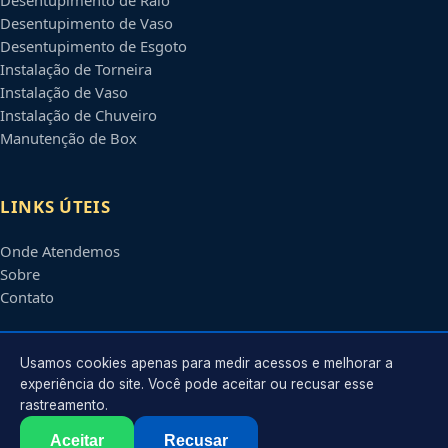
Desentupimento de Vaso
Desentupimento de Esgoto
Instalação de Torneira
Instalação de Vaso
Instalação de Chuveiro
Manutenção de Box
LINKS ÚTEIS
Onde Atendemos
Sobre
Contato
CONTATO
Usamos cookies apenas para medir acessos e melhorar a
experiência do site. Você pode aceitar ou recusar esse
rastreamento.
Atendimento em
Ribeirão Preto
-
SP
e regiões parceiras
contato@encanadoresribeiraopreto.com.br
Aceitar
Recusar