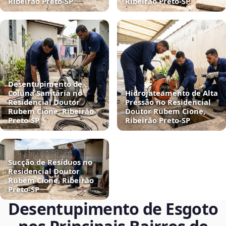
Ribeirão Preto‑SP
Ribeirão Preto‑SP
Desentupimento de
Coluna Sanitária no
Hidrojateamento de Alta
Residencial Doutor
Pressão no Residencial
Rubem Cione, Ribeirão
Doutor Rubem Cione,
Preto‑SP
Ribeirão Preto‑SP
Sucção de Resíduos no
Residencial Doutor
Rubem Cione, Ribeirão
Preto‑SP
Desentupimento de Esgoto