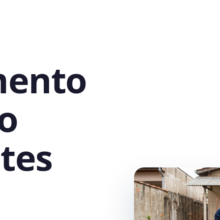
mento
o
tes